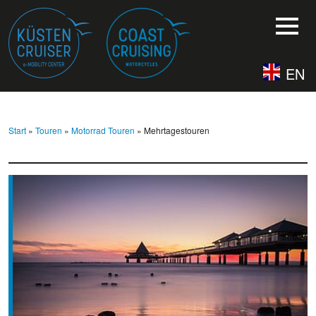
EN
Start
»
Touren
»
Motorrad Touren
» Mehrtagestouren